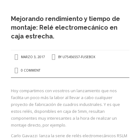
PROYECTOS
Mejorando rendimiento y tiempo de
CALIDAD
montaje: Relé electromecánico en
BLOG
I
caja estrecha.
I
CONTACTO
I
MARZO 3, 2017
BY
U75456557-FUSEBOX
I
0 COMMENT
I
Í
Hoy compartimos con vosotros un lanzamiento que nos
facilita un poco más la labor al llevar a cabo cualquier
I
proyecto de fabricación de cuadros industriales. Y es que
estos relés, disponibles en caja de 5mm, resultan
I
componentes muy interesantes a la hora de realizar un
montaje directo, por ejemplo.
I
Carlo Gavazzi lanza la serie de relés electromecánicos RSLM