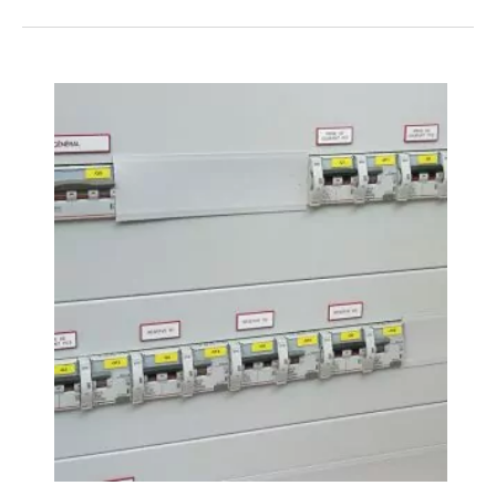
PROYECTOS
CALIDAD
BLOG
I
I
CONTACTO
I
I
I
Í
I
I
I