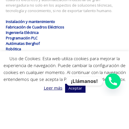
envergadura no solo en los aspectos de soluciones técnicas,
tecnología y conocimiento, si no de exportar talento humano.
Instalación y mantenimiento
Fabricación de Cuadros Eléctricos
Ingeniería Eléctrica
Programación PLC
Autómatas Berghof
Robótica
Uso de Cookies: Esta web utiliza cookies para mejorar la
experiencia de navegación. Puede cambiar la configuración de
INFORMACIÓN DE CONTACTO
cookies en cualquier momento. Al continuar con la navegación
Contacte con nosotros para cualquier duda sobre los
entendemos que se acepta la Política de Cookies de Fusebox.
¡Llámanos!
servicios de Fusebox.
Leer más
Aceptar
C/ Vidrieros 11, Polígono Ind. Prado del Espino - 28660 -
Boadilla del Monte, Madrid
Teléfono: +34 910 228 171
Móvil:+34 619 74 89 25