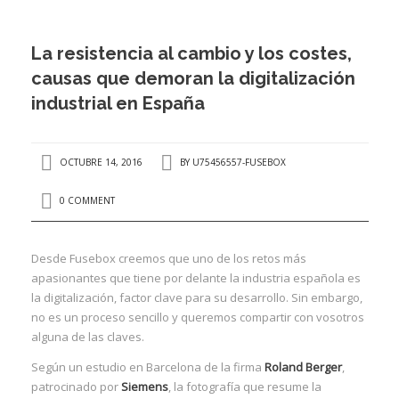
PROYECTOS
La resistencia al cambio y los costes,
CALIDAD
causas que demoran la digitalización
BLOG
I
industrial en España
I
CONTACTO
I
OCTUBRE 14, 2016
BY
U75456557-FUSEBOX
I
0 COMMENT
I
Í
Desde Fusebox creemos que uno de los retos más
apasionantes que tiene por delante la industria española es
I
la digitalización, factor clave para su desarrollo. Sin embargo,
no es un proceso sencillo y queremos compartir con vosotros
I
alguna de las claves.
Según un estudio en Barcelona de la firma
Roland Berger
,
I
patrocinado por
Siemens
, la fotografía que resume la