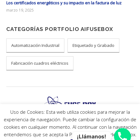
Los certificados energéticos y su impacto en la factura de luz
marzo 19, 2025
CATEGORÍAS PORTFOLIO AIFUSEBOX
Automatización Industrial
Etiquetado y Grabado
Fabricación cuadros eléctricos
Uso de Cookies: Esta web utiliza cookies para mejorar la
experiencia de navegación. Puede cambiar la configuración de
A.I. Fuse-box S.L.© Todos los derechos reservados -
Aviso Legal
y
Política de privacidad
cookies en cualquier momento. Al continuar con la navegación
entendemos que se acepta la Política de Cookies de Fusebox.
¡Llámanos!